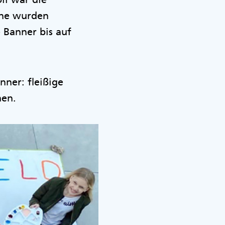
une wurden
 Banner bis auf
ner: fleißige
hen.