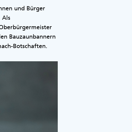
innen und Bürger
 Als
Oberbürgermeister
s den Bauzaunbannern
ch-Botschaften.