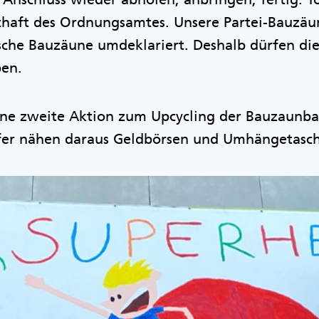
chaft des Ordnungsamtes. Unsere Partei-Bauzä
sche Bauzäune umdeklariert. Deshalb dürfen die
ben.
ine zweite Aktion zum Upcycling der Bauzaunban
fer nähen daraus Geldbörsen und Umhängetasc