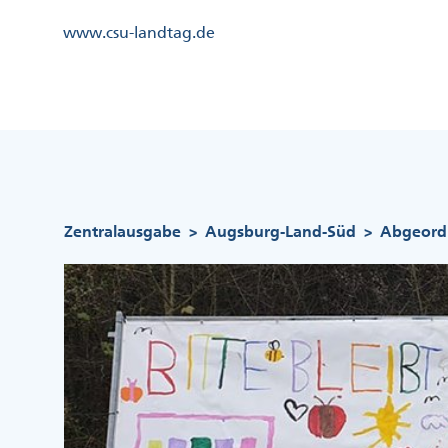
Direkt
Kopfzeile
www.csu-landtag.de
zum
Menü
Inhalt
Links
Kopfzeile
Menü
Mittig
Pfadnavigation
Zentralausgabe
Augsburg-Land-Süd
Abgeordn
>
>