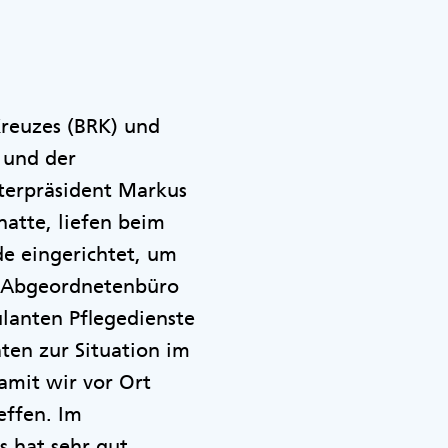
Kreuzes (BRK) und
 und der
terpräsident Markus
hatte, liefen beim
de eingerichtet, um
te Abgeordnetenbüro
ulanten Pflegedienste
ten zur Situation im
amit wir vor Ort
effen. Im
 hat sehr gut