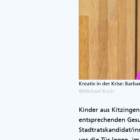
Kreativ in der Krise: Barba
@Michael Koch
Kinder aus Kitzinge
entsprechenden Gesu
Stadtratskandidat/i
vor die Tür legen, im