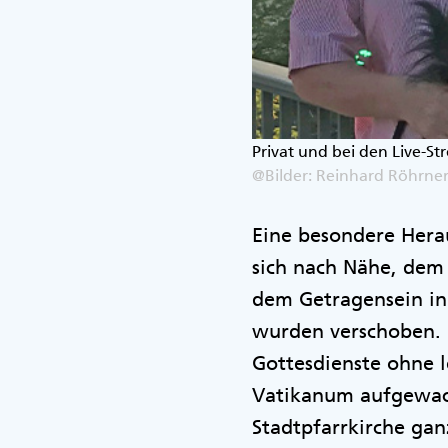
Privat und bei den Live-St
@Bilder: Reinhard Röhrne
Eine besondere Hera
sich nach Nähe, dem
dem Getragensein in
wurden verschoben. 
Gottesdienste ohne l
Vatikanum aufgewach
Stadtpfarrkirche ga