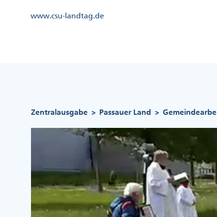
Direkt
Kopfzeile
www.csu-landtag.de
zum
Menü
Inhalt
Links
Kopfzeile
Menü
Mittig
Pfadnavigation
Zentralausgabe
Passauer Land
Gemeindearbei
>
>