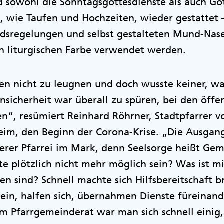
d sowohl die Sonntagsgottesdienste als auch Go
, wie Taufen und Hochzeiten, wieder gestattet 
dsregelungen und selbst gestalteten Mund-Nase
n liturgischen Farbe verwendet werden.
en nicht zu leugnen und doch wusste keiner, wa
icherheit war überall zu spüren, bei den öffen
n“, resümiert Reinhard Röhrner, Stadtpfarrer v
eim, den Beginn der Corona-Krise. „Die Ausga
erer Pfarrei im Mark, denn Seelsorge heißt Ge
llte plötzlich nicht mehr möglich sein? Was ist 
n sind? Schnell machte sich Hilfsbereitschaft b
ein, halfen sich, übernahmen Dienste füreinan
m Pfarrgemeinderat war man sich schnell einig,