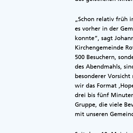
„Schon relativ früh i
es vorher in der Gem
konnte“, sagt Johann
Kirchengemeinde Rot
500 Besuchern, sonde
des Abendmahls, sin
besonderer Vorsicht 
wir das Format ‚Hope
drei bis fünf Minut
Gruppe, die viele B
mit unseren Gemeind