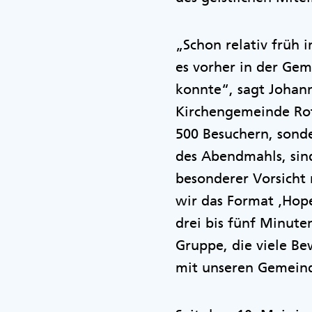
„Schon relativ früh i
es vorher in der Gem
konnte“, sagt Johann
Kirchengemeinde Rot
500 Besuchern, sonde
des Abendmahls, sin
besonderer Vorsicht 
wir das Format ‚Hope
drei bis fünf Minut
Gruppe, die viele B
mit unseren Gemeind