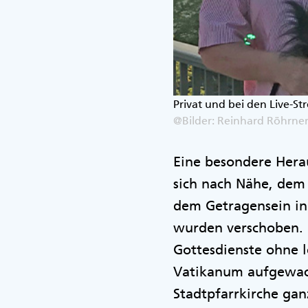
Privat und bei den Live-St
@Bilder: Reinhard Röhrne
Eine besondere Hera
sich nach Nähe, dem
dem Getragensein in
wurden verschoben. 
Gottesdienste ohne l
Vatikanum aufgewach
Stadtpfarrkirche ga