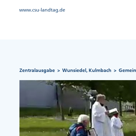
Direkt
Kopfzeile
www.csu-landtag.de
zum
Menü
Inhalt
Links
Kopfzeile
Menü
Mittig
Pfadnavigation
Zentralausgabe
Wunsiedel, Kulmbach
Gemein
>
>