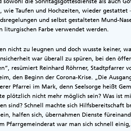
d sowohl die Sonntagsgottesdienste als auch Go
, wie Taufen und Hochzeiten, wieder gestattet 
dsregelungen und selbst gestalteten Mund-Nase
n liturgischen Farbe verwendet werden.
en nicht zu leugnen und doch wusste keiner, wa
icherheit war überall zu spüren, bei den öffen
n“, resümiert Reinhard Röhrner, Stadtpfarrer v
eim, den Beginn der Corona-Krise. „Die Ausga
erer Pfarrei im Mark, denn Seelsorge heißt Ge
llte plötzlich nicht mehr möglich sein? Was ist 
n sind? Schnell machte sich Hilfsbereitschaft b
ein, halfen sich, übernahmen Dienste füreinan
m Pfarrgemeinderat war man sich schnell einig,