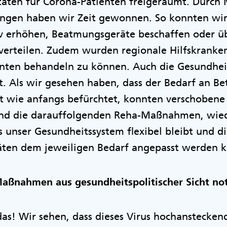
itäten für Corona-Patienten freigeräumt. Durc
gen haben wir Zeit gewonnen. So konnten wir 
iv erhöhen, Beatmungsgeräte beschaffen oder ü
verteilen. Zudem wurden regionale Hilfskranke
ienten behandeln zu können. Auch die Gesundhe
t. Als wir gesehen haben, dass der Bedarf an Be
st wie anfangs befürchtet, konnten verschobene 
und die darauffolgenden Reha-Maßnahmen, wied
ss unser Gesundheitssystem flexibel bleibt und d
ten dem jeweiligen Bedarf angepasst werden 
Maßnahmen aus gesundheitspolitischer Sicht n
as! Wir sehen, dass dieses Virus hochansteckend 