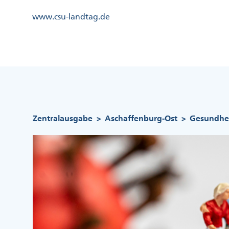
Direkt
Kopfzeile
www.csu-landtag.de
zum
Menü
Inhalt
Links
Kopfzeile
Menü
Mittig
Pfadnavigation
Zentralausgabe
Aschaffenburg-Ost
Gesundhei
>
>