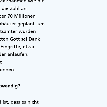
h Maßnahmen wie die
die Zahl an
ber 70 Millionen
nhäuser geplant, um
itsämter wurden
tten Gott sei Dank
Eingriffe, etwa
er anlaufen.
ie
können.
otwendig?
ist, dass es nicht