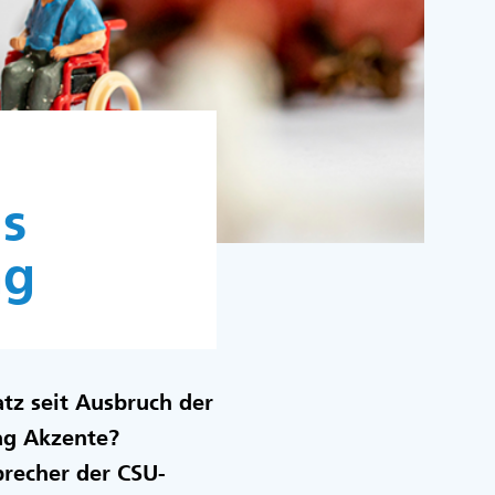
ls
ng
Satz seit Ausbruch der
ag Akzente?
precher der CSU-