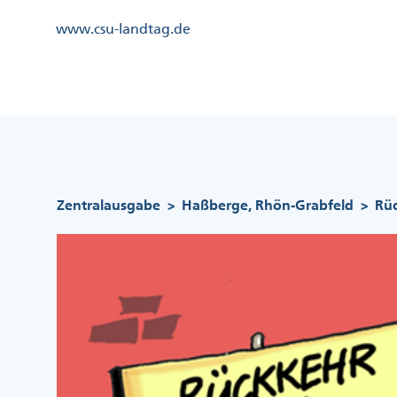
Direkt
Kopfzeile
www.csu-landtag.de
zum
Menü
Inhalt
Links
Kopfzeile
Menü
Mittig
Pfadnavigation
Zentralausgabe
Haßberge, Rhön-Grabfeld
Rü
>
>