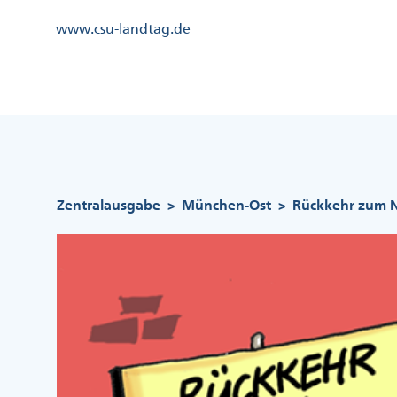
Direkt
Kopfzeile
www.csu-landtag.de
zum
Menü
Inhalt
Links
Kopfzeile
Menü
Mittig
Pfadnavigation
Zentralausgabe
München-Ost
Rückkehr zum N
>
>