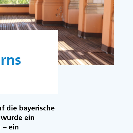
erns
 die bayerische
g wurde ein
 – ein