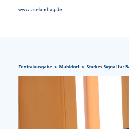
Direkt
Kopfzeile
www.csu-landtag.de
zum
Menü
Inhalt
Links
Kopfzeile
Menü
Mittig
Pfadnavigation
Zentralausgabe
Mühldorf
Starkes Signal für 
>
>