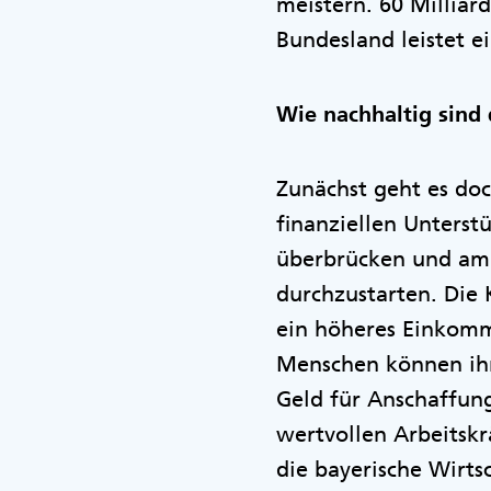
meistern. 60 Milliar
Bundesland leistet e
Wie nachhaltig sin
Zunächst geht es doc
finanziellen Unterst
überbrücken und am 
durchzustarten. Die 
ein höheres Einkomme
Menschen können ihr
Geld für Anschaffun
wertvollen Arbeitskrä
die bayerische Wirts