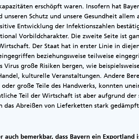
kapazitäten erschöpft waren. Insofern hat Bayer
nd unseren Schutz und unsere Gesundheit allem
ositive Entwicklung der Infektionszahlen bestäti
ional Vorbildcharakter. Die zweite Seite ist gan
rtschaft. Der Staat hat in erster Linie in dieje
eingegriffen beziehungsweise teilweise eingegrif
s Virus große Risiken bergen, wie beispielswei
Handel, kulturelle Veranstaltungen. Andere Ber
ie oder große Teile des Handwerks, konnten une
ntliche Teil der Wirtschaft ist aber aufgrund de
h das Abreißen von Lieferketten stark gedämpft
er auch bemerkbar, dass Bayern ein Exportland 