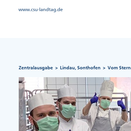
Direkt
Kopfzeile
www.csu-landtag.de
zum
Menü
Inhalt
Links
Kopfzeile
Menü
Mittig
Pfadnavigation
Zentralausgabe
Lindau, Sonthofen
Vom Stern
>
>