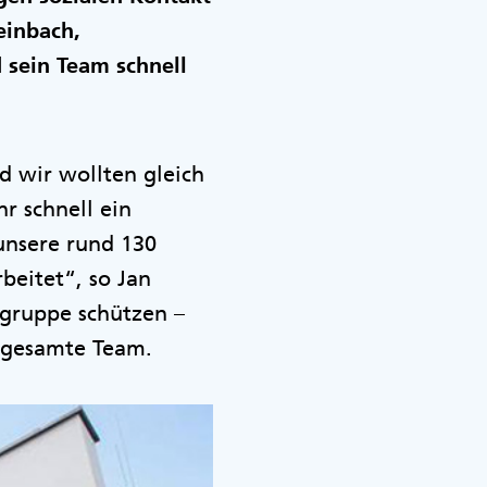
einbach,
 sein Team schnell
d wir wollten gleich
r schnell ein
unsere rund 130
eitet“, so Jan
ogruppe schützen –
 gesamte Team.