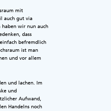
hsraum mit
l auch gut via
n haben wir nun auch
edenken, dass
einfach befremdlich
uchsraum ist man
ehen und vor allem
den und lachen. Im
ske und
ätzlicher Aufwand,
llen Handelns noch