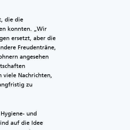
, die die
en konnten. „Wir
gen ersetzt, aber die
 andere Freudenträne,
wohnern angesehen
otschaften
 viele Nachrichten,
ngfristig zu
r Hygiene- und
nd auf die Idee