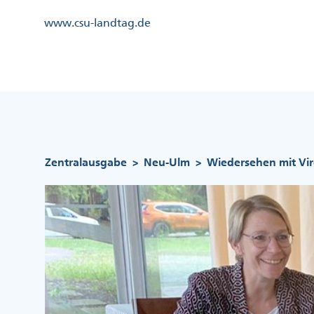
Direkt
Kopfzeile
www.csu-landtag.de
zum
Menü
Inhalt
Links
Kopfzeile
Menü
Mittig
Pfadnavigation
Zentralausgabe
Neu-Ulm
Wiedersehen mit Vi
>
>