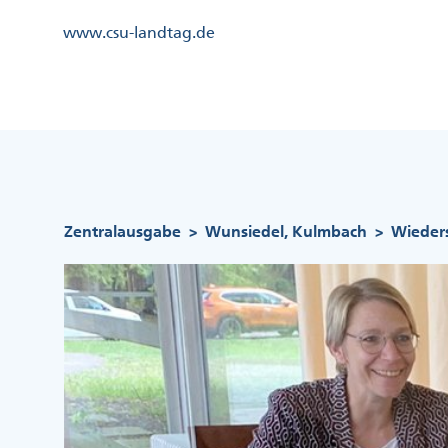
Direkt
Kopfzeile
www.csu-landtag.de
zum
Menü
Inhalt
Links
Kopfzeile
Menü
Mittig
Pfadnavigation
Zentralausgabe
Wunsiedel, Kulmbach
Wieders
>
>