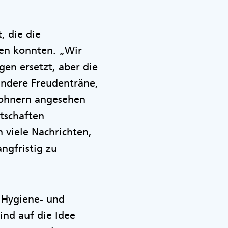
, die die
en konnten. „Wir
gen ersetzt, aber die
 andere Freudenträne,
wohnern angesehen
otschaften
 viele Nachrichten,
ngfristig zu
r Hygiene- und
nd auf die Idee