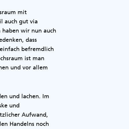
hsraum mit
l auch gut via
n haben wir nun auch
edenken, dass
einfach befremdlich
uchsraum ist man
ehen und vor allem
den und lachen. Im
ske und
ätzlicher Aufwand,
llen Handelns noch