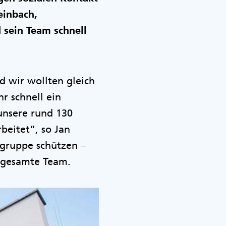
einbach,
 sein Team schnell
d wir wollten gleich
r schnell ein
unsere rund 130
eitet“, so Jan
ogruppe schützen –
 gesamte Team.