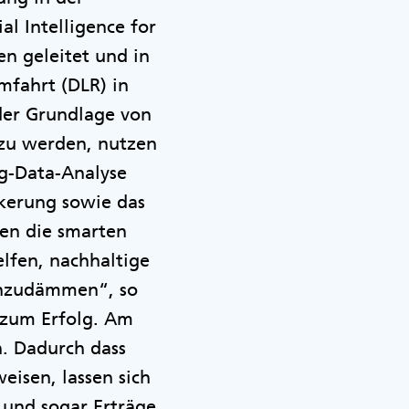
l Intelligence for
en geleitet und in
mfahrt (DLR) in
der Grundlage von
 zu werden, nutzen
ig-Data-Analyse
lkerung sowie das
en die smarten
lfen, nachhaltige
einzudämmen“, so
l zum Erfolg. Am
n. Dadurch dass
eisen, lassen sich
 und sogar Erträge