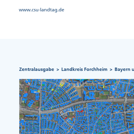
Direkt
Kopfzeile
www.csu-landtag.de
zum
Menü
Inhalt
Links
Kopfzeile
Menü
Mittig
Pfadnavigation
Zentralausgabe
Landkreis Forchheim
Bayern u
>
>