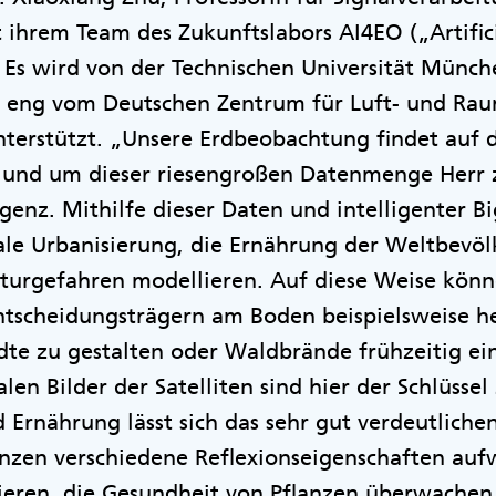
ihrem Team des Zukunftslabors AI4EO („Artificia
 Es wird von der Technischen Universität Münch
t eng vom Deutschen Zentrum für Luft- und Rau
terstützt. „Unsere Erdbeobachtung findet auf 
tt und um dieser riesengroßen Datenmenge Herr
igenz. Mithilfe dieser Daten und intelligenter B
ale Urbanisierung, die Ernährung der Weltbevö
rgefahren modellieren. Auf diese Weise könn
ntscheidungsträgern am Boden beispielsweise he
dte zu gestalten oder Waldbrände frühzeitig 
len Bilder der Satelliten sind hier der Schlüsse
 Ernährung lässt sich das sehr gut verdeutliche
anzen verschiedene Reflexionseigenschaften aufw
zieren, die Gesundheit von Pflanzen überwachen