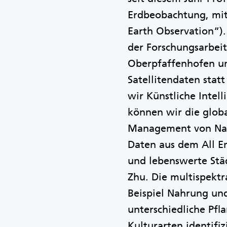
Erdbeobachtung, mit 
Earth Observation“).
der Forschungsarbei
Oberpfaffenhofen un
Satellitendaten sta
wir Künstliche Intell
können wir die glob
Management von Natu
Daten aus dem All E
und lebenswerte Stä
Zhu. Die multispektra
Beispiel Nahrung und
unterschiedliche Pfl
Kulturarten identifi