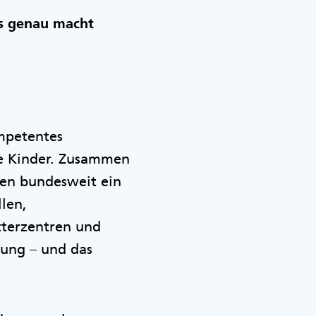
as genau macht
ompetentes
re Kinder. Zusammen
ben bundesweit ein
len,
tterzentren und
dung – und das