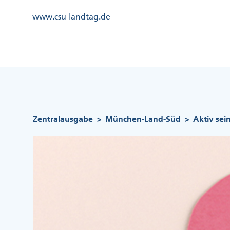
Direkt
Kopfzeile
www.csu-landtag.de
zum
Menü
Inhalt
Links
Kopfzeile
Menü
Mittig
Pfadnavigation
Zentralausgabe
München-Land-Süd
Aktiv se
>
>