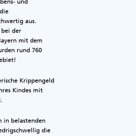
ebens- und
die
chwertig aus.
 bei der
 Bayern mit dem
urden rund 760
ebiet!
erische Krippengeld
hres Kindes mit
t.
n in belastenden
edrigschwellig die