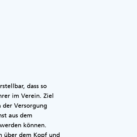
stellbar, dass so
rer im Verein. Ziel
n der Versorgung
hst aus dem
t werden können.
ch über dem Kopf und