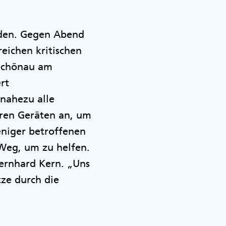
unden. Gegen Abend
reichen kritischen
 Schönau am
rt
nahezu alle
eren Geräten an, um
eniger betroffenen
 Weg, um zu helfen.
Bernhard Kern. „Uns
tze durch die