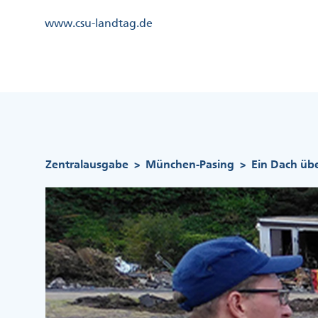
Direkt
Kopfzeile
www.csu-landtag.de
zum
Menü
Inhalt
Links
Kopfzeile
Menü
Mittig
Pfadnavigation
Zentralausgabe
München-Pasing
Ein Dach übe
>
>