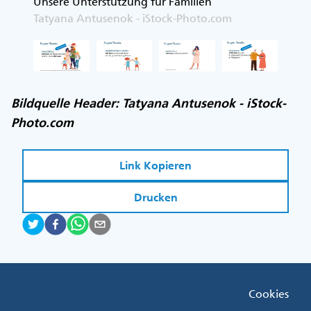
Unsere Unterstützung für Familien
Unsere
Tatyana Antusenok - iStock-Photo.com
Tatyan
Bildquelle Header: Tatyana Antusenok - iStock-
Photo.com
Link Kopieren
Drucken
Fußzeile
Cookies
Menü