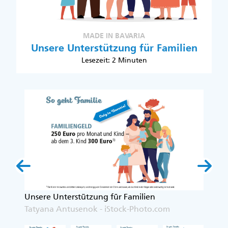
MADE IN BAVARIA
Unsere Unterstützung für Familien
Lesezeit: 2 Minuten
Unsere Unterstützung für Familien
Unsere
Tatyana Antusenok - iStock-Photo.com
Tatyan