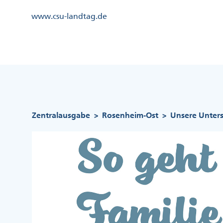
Direkt
Kopfzeile
www.csu-landtag.de
zum
Menü
Inhalt
Links
Kopfzeile
Menü
Mittig
Pfadnavigation
Zentralausgabe
Rosenheim-Ost
Unsere Unters
>
>