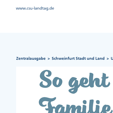
Direkt
Kopfzeile
www.csu-landtag.de
zum
Menü
Inhalt
Links
Kopfzeile
Menü
Mittig
Pfadnavigation
Zentralausgabe
Schweinfurt Stadt und Land
U
>
>