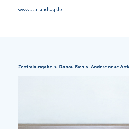
Direkt
Kopfzeile
www.csu-landtag.de
zum
Menü
Inhalt
Links
Kopfzeile
Menü
Mittig
Pfadnavigation
Zentralausgabe
Donau-Ries
Andere neue Anf
>
>