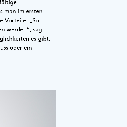
fältige
as man im ersten
e Vorteile. „So
en werden“, sagt
lichkeiten es gibt,
uss oder ein