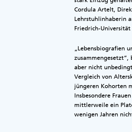
stark Einzug gehalt
Cordula Artelt, Direk
Lehrstuhlinhaberin a
Friedrich-Universitä
„Lebensbiografien u
zusammengesetzt“, b
aber nicht unbedingt
Vergleich von Alters
jüngeren Kohorten m
Insbesondere Frauen
mittlerweile ein Plat
wenigen Jahren nich