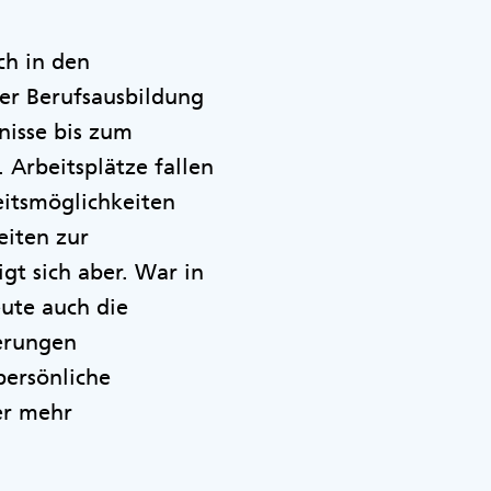
ch in den
er Berufsausbildung
mnisse bis zum
. Arbeitsplätze fallen
eitsmöglichkeiten
eiten zur
gt sich aber. War in
eute auch die
herungen
persönliche
er mehr