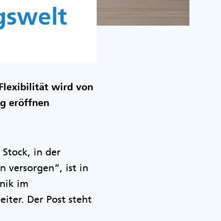
gswelt
lexibilität wird von
ng eröffnen
Stock, in der
 versorgen“, ist in
inik im
ter. Der Post steht