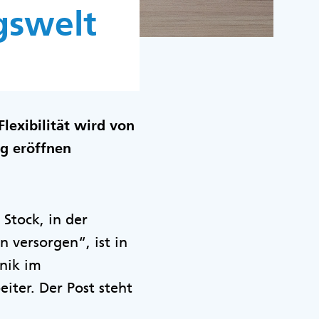
gswelt
lexibilität wird von
ng eröffnen
Stock, in der
 versorgen“, ist in
inik im
ter. Der Post steht