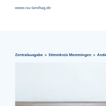
Direkt
Kopfzeile
www.csu-landtag.de
zum
Menü
Inhalt
Links
Kopfzeile
Menü
Mittig
Pfadnavigation
Zentralausgabe
Stimmkreis Memmingen
Ande
>
>