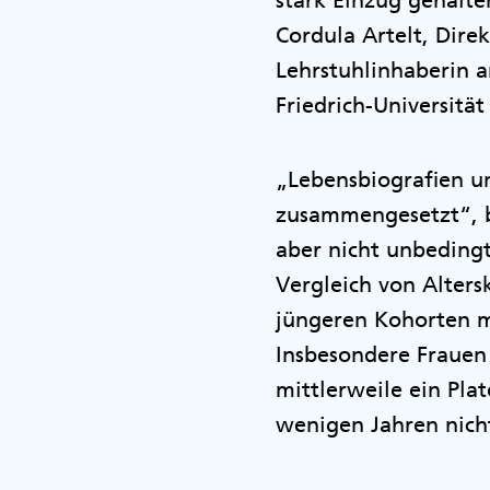
stark Einzug gehalt
Cordula Artelt, Direk
Lehrstuhlinhaberin a
Friedrich-Universitä
„Lebensbiografien u
zusammengesetzt“, b
aber nicht unbedingt
Vergleich von Alters
jüngeren Kohorten m
Insbesondere Frauen
mittlerweile ein Plat
wenigen Jahren nich