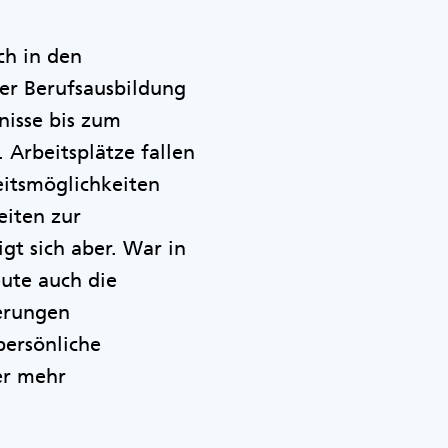
ch in den
er Berufsausbildung
mnisse bis zum
. Arbeitsplätze fallen
eitsmöglichkeiten
eiten zur
gt sich aber. War in
eute auch die
herungen
persönliche
er mehr