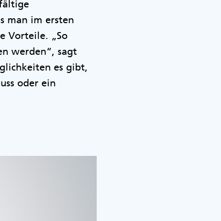
fältige
as man im ersten
e Vorteile. „So
en werden“, sagt
lichkeiten es gibt,
uss oder ein