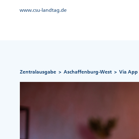
Direkt
Kopfzeile
www.csu-landtag.de
zum
Menü
Inhalt
Links
Kopfzeile
Menü
Mittig
Pfadnavigation
Zentralausgabe
Aschaffenburg-West
Via App
>
>