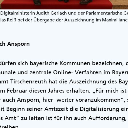
 Digitalministerin Judith Gerlach und der Parlamentarische 
as Reiß bei der Übergabe der Auszeichnung im Maximilian
uch Ansporn
dürfen sich bayerische Kommunen bezeichnen, d
nale und zentrale Online- Verfahren im Bayern
amt Tirschenreuth hat die Auszeichnung des Bay
im Februar diesen Jahres erhalten. „Für mich is
er auch Ansporn, hier weiter voranzukommen“, 
eit Beginn seiner Amtszeit die Digitalisierung e
es Amt“ zu leiten ist für ihn auch Aufforderung,
utreiben.