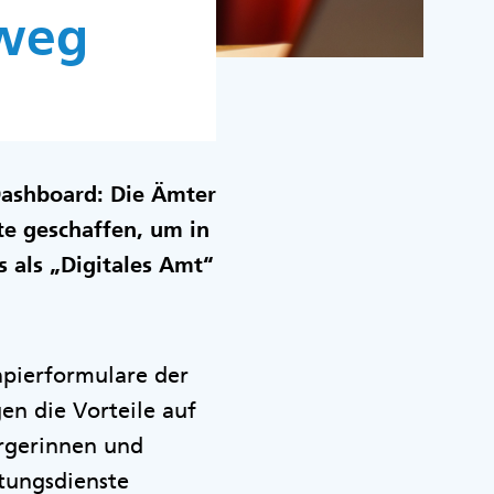
sweg
Dashboard: Die Ämter
te geschaffen, um in
 als „Digitales Amt“
apierformulare der
en die Vorteile auf
ürgerinnen und
tungsdienste