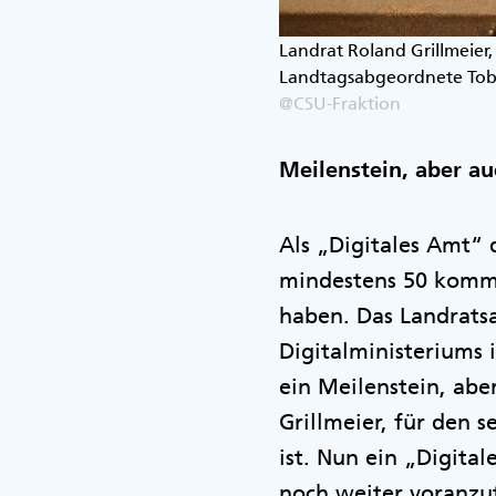
Landrat Roland Grillmeier,
Landtagsabgeordnete Tobi
@CSU-Fraktion
Meilenstein, aber a
Als „Digitales Amt“ 
mindestens 50 kommu
haben. Das Landrats
Digitalministeriums 
ein Meilenstein, ab
Grillmeier, für den s
ist. Nun ein „Digital
noch weiter voranz