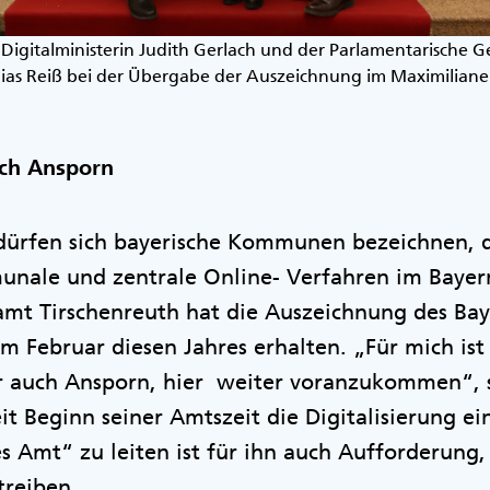
 Digitalministerin Judith Gerlach und der Parlamentarische 
as Reiß bei der Übergabe der Auszeichnung im Maximilian
uch Ansporn
dürfen sich bayerische Kommunen bezeichnen, d
nale und zentrale Online- Verfahren im Bayern
amt Tirschenreuth hat die Auszeichnung des Bay
im Februar diesen Jahres erhalten. „Für mich is
er auch Ansporn, hier weiter voranzukommen“, 
eit Beginn seiner Amtszeit die Digitalisierung e
es Amt“ zu leiten ist für ihn auch Aufforderung,
utreiben.