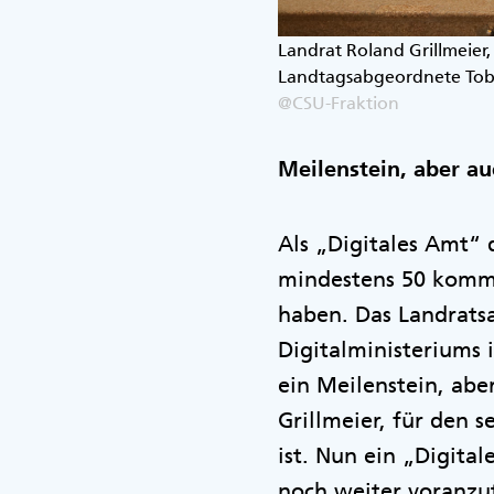
Landrat Roland Grillmeier,
Landtagsabgeordnete Tobi
@CSU-Fraktion
Meilenstein, aber a
Als „Digitales Amt“ 
mindestens 50 kommu
haben. Das Landrats
Digitalministeriums 
ein Meilenstein, ab
Grillmeier, für den s
ist. Nun ein „Digital
noch weiter voranz