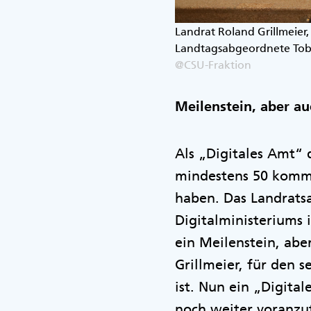
Landrat Roland Grillmeier,
Landtagsabgeordnete Tobi
@CSU-Fraktion
Meilenstein, aber a
Als „Digitales Amt“ 
mindestens 50 kommu
haben. Das Landrats
Digitalministeriums 
ein Meilenstein, ab
Grillmeier, für den s
ist. Nun ein „Digital
noch weiter voranz