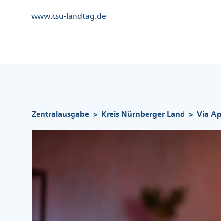
Direkt
Kopfzeile
www.csu-landtag.de
zum
Menü
Inhalt
Links
Kopfzeile
Menü
Mittig
Pfadnavigation
Zentralausgabe
Kreis Nürnberger Land
Via A
>
>