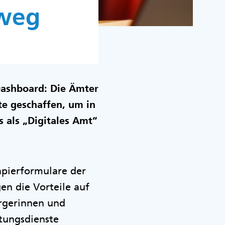
sweg
Dashboard: Die Ämter
te geschaffen, um in
 als „Digitales Amt“
apierformulare der
en die Vorteile auf
ürgerinnen und
tungsdienste