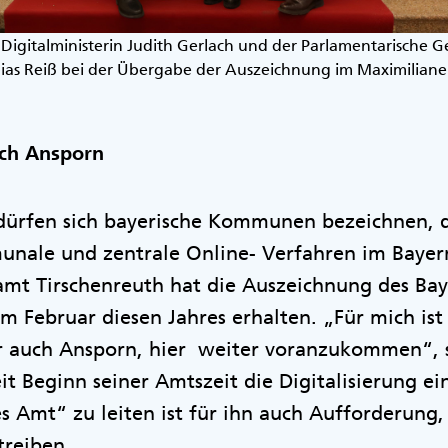
 Digitalministerin Judith Gerlach und der Parlamentarische 
as Reiß bei der Übergabe der Auszeichnung im Maximilian
uch Ansporn
dürfen sich bayerische Kommunen bezeichnen, d
nale und zentrale Online- Verfahren im Bayern
amt Tirschenreuth hat die Auszeichnung des Bay
im Februar diesen Jahres erhalten. „Für mich is
er auch Ansporn, hier weiter voranzukommen“, 
eit Beginn seiner Amtszeit die Digitalisierung e
es Amt“ zu leiten ist für ihn auch Aufforderung,
utreiben.