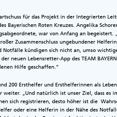
artschuss für das Projekt in der Integrierten Leit
s Bayerischen Roten Kreuzes. Angelika Schorer,
gsabgeordnete, war von Anfang an begeistert
 großer Zusammenschluss ungebundener Helferin
 Notfälle kündigen sich nicht an, umso wichtiger
t der neuen Lebensretter-App des TEAM BAYERN
enen Hilfe geschaffen.“
nd 200 Ersthelfer und Ersthelferinnen als Lebens
r weiter. „Und natürlich ist unser Ziel, dass e
n sich registrieren, desto höher ist die Wahrsc
Helfer oder eine Helferin in der Nähe des Notfal