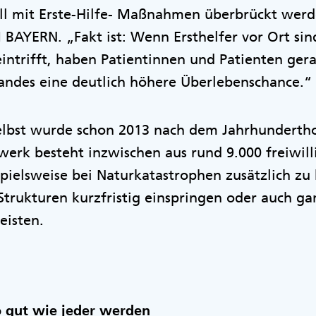
all mit Erste-Hilfe- Maßnahmen überbrückt werde
AYERN. „Fakt ist: Wenn Ersthelfer vor Ort sin
eintrifft, haben Patientinnen und Patienten gera
standes eine deutlich höhere Überlebenschance.“
lbst wurde schon 2013 nach dem Jahrhunderth
erk besteht inzwischen aus rund 9.000 freiwill
spielsweise bei Naturkatastrophen zusätzlich z
trukturen kurzfristig einspringen oder auch ga
eisten.
o gut wie jeder werden