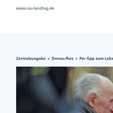
Direkt
Kopfzeile
www.csu-landtag.de
zum
Menü
Inhalt
Links
Kopfzeile
Menü
Mittig
Pfadnavigation
Zentralausgabe
Donau-Ries
Per App zum Lebe
>
>