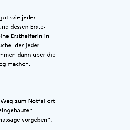
gut wie jeder
 und dessen Erste-
eine Ersthelferin in
uche, der jeder
ommen dann über die
 Weg machen.
n Weg zum Notfallort
 eingebauten
massage vorgeben“,