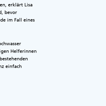
n, erklärt Lisa
d, bevor
de im Fall eines
ochwasser
igen Helferinnen
u bestehenden
nz einfach