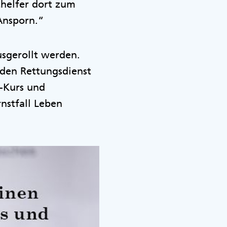
thelfer dort zum
 Ansporn.“
usgerollt werden.
d den Rettungsdienst
e-Kurs und
rnstfall Leben