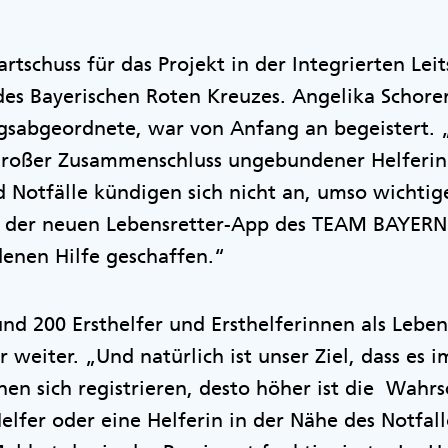
artschuss für das Projekt in der Integrierten Leit
s Bayerischen Roten Kreuzes. Angelika Schorer,
gsabgeordnete, war von Anfang an begeistert
 großer Zusammenschluss ungebundener Helferin
 Notfälle kündigen sich nicht an, umso wichtiger
t der neuen Lebensretter-App des TEAM BAYERN
enen Hilfe geschaffen.“
nd 200 Ersthelfer und Ersthelferinnen als Lebens
r weiter. „Und natürlich ist unser Ziel, dass e
n sich registrieren, desto höher ist die Wahrsc
Helfer oder eine Helferin in der Nähe des Notfal