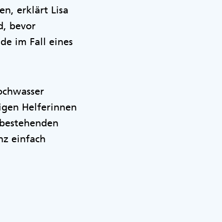
n, erklärt Lisa
d, bevor
de im Fall eines
ochwasser
igen Helferinnen
u bestehenden
nz einfach