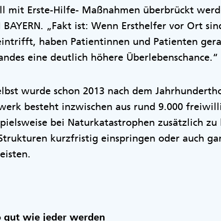
all mit Erste-Hilfe- Maßnahmen überbrückt werde
AYERN. „Fakt ist: Wenn Ersthelfer vor Ort sin
eintrifft, haben Patientinnen und Patienten gera
standes eine deutlich höhere Überlebenschance.“
lbst wurde schon 2013 nach dem Jahrhunderth
erk besteht inzwischen aus rund 9.000 freiwill
spielsweise bei Naturkatastrophen zusätzlich z
trukturen kurzfristig einspringen oder auch ga
eisten.
o gut wie jeder werden