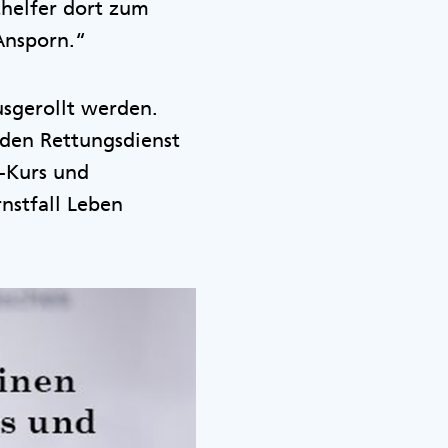
thelfer dort zum
 Ansporn.“
usgerollt werden.
d den Rettungsdienst
e-Kurs und
rnstfall Leben