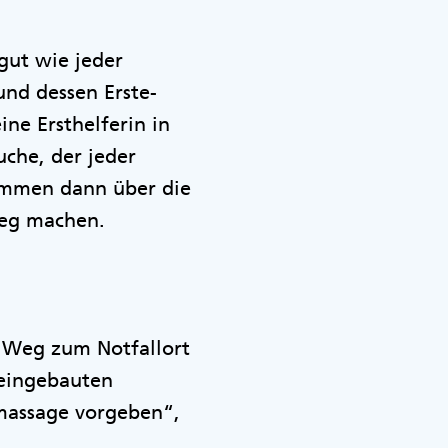
gut wie jeder
 und dessen Erste-
eine Ersthelferin in
uche, der jeder
ommen dann über die
 Weg machen.
n Weg zum Notfallort
 eingebauten
massage vorgeben“,