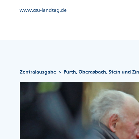
Direkt
Kopfzeile
www.csu-landtag.de
zum
Menü
Inhalt
Links
Kopfzeile
Menü
Mittig
Pfadnavigation
Zentralausgabe
Fürth, Oberasbach, Stein und Zi
>