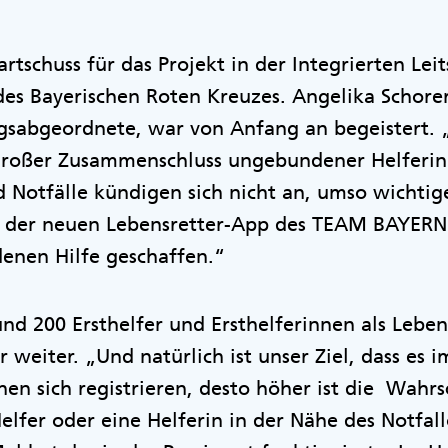
artschuss für das Projekt in der Integrierten Leit
s Bayerischen Roten Kreuzes. Angelika Schorer,
gsabgeordnete, war von Anfang an begeistert
 großer Zusammenschluss ungebundener Helferin
 Notfälle kündigen sich nicht an, umso wichtiger
t der neuen Lebensretter-App des TEAM BAYERN
enen Hilfe geschaffen.“
nd 200 Ersthelfer und Ersthelferinnen als Lebens
r weiter. „Und natürlich ist unser Ziel, dass e
n sich registrieren, desto höher ist die Wahrsc
Helfer oder eine Helferin in der Nähe des Notfal