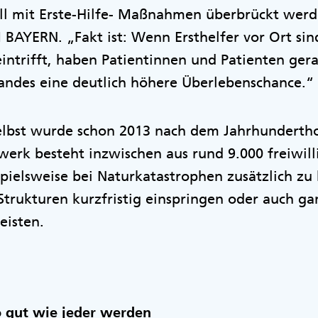
all mit Erste-Hilfe- Maßnahmen überbrückt werde
AYERN. „Fakt ist: Wenn Ersthelfer vor Ort sin
eintrifft, haben Patientinnen und Patienten gera
standes eine deutlich höhere Überlebenschance.“
lbst wurde schon 2013 nach dem Jahrhunderth
erk besteht inzwischen aus rund 9.000 freiwill
spielsweise bei Naturkatastrophen zusätzlich z
trukturen kurzfristig einspringen oder auch ga
eisten.
o gut wie jeder werden