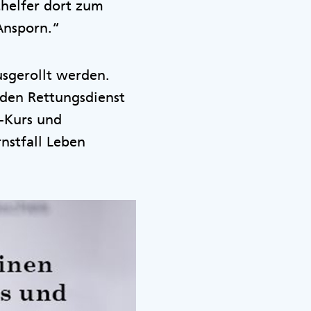
thelfer dort zum
 Ansporn.“
usgerollt werden.
d den Rettungsdienst
e-Kurs und
rnstfall Leben