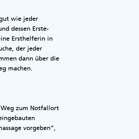
gut wie jeder
 und dessen Erste-
eine Ersthelferin in
uche, der jeder
ommen dann über die
 Weg machen.
n Weg zum Notfallort
 eingebauten
massage vorgeben“,