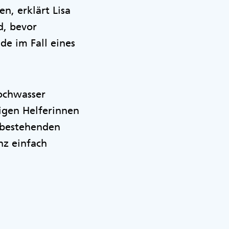
n, erklärt Lisa
d, bevor
de im Fall eines
ochwasser
igen Helferinnen
u bestehenden
nz einfach