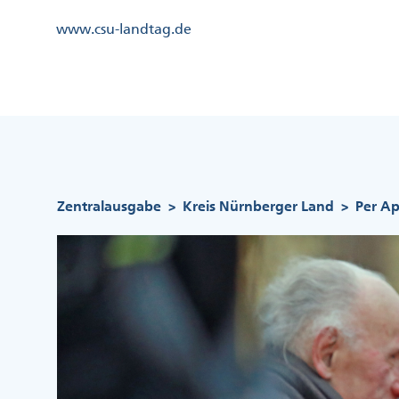
Direkt
Kopfzeile
www.csu-landtag.de
zum
Menü
Inhalt
Links
Kopfzeile
Menü
Mittig
Pfadnavigation
Zentralausgabe
Kreis Nürnberger Land
Per A
>
>