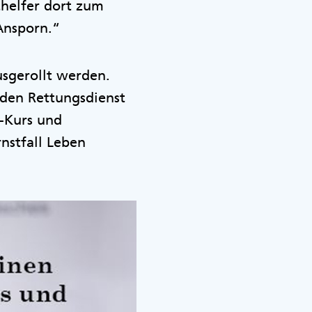
thelfer dort zum
 Ansporn.“
usgerollt werden.
d den Rettungsdienst
e-Kurs und
rnstfall Leben