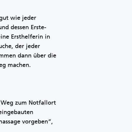
gut wie jeder
 und dessen Erste-
eine Ersthelferin in
uche, der jeder
ommen dann über die
 Weg machen.
n Weg zum Notfallort
 eingebauten
massage vorgeben“,