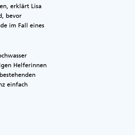
n, erklärt Lisa
d, bevor
de im Fall eines
ochwasser
igen Helferinnen
u bestehenden
nz einfach