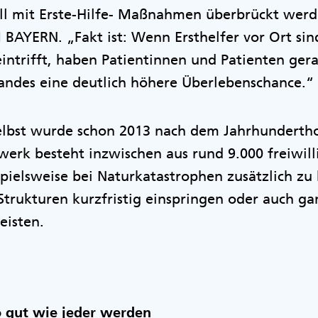
all mit Erste-Hilfe- Maßnahmen überbrückt werde
AYERN. „Fakt ist: Wenn Ersthelfer vor Ort sin
eintrifft, haben Patientinnen und Patienten gera
standes eine deutlich höhere Überlebenschance.“
lbst wurde schon 2013 nach dem Jahrhunderth
erk besteht inzwischen aus rund 9.000 freiwill
spielsweise bei Naturkatastrophen zusätzlich z
trukturen kurzfristig einspringen oder auch ga
eisten.
o gut wie jeder werden