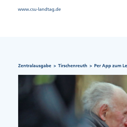
Direkt
Kopfzeile
www.csu-landtag.de
zum
Menü
Inhalt
Links
Kopfzeile
Menü
Mittig
Pfadnavigation
Zentralausgabe
Tirschenreuth
Per App zum L
>
>