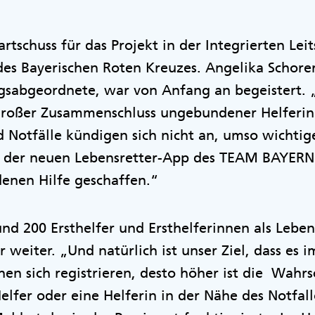
artschuss für das Projekt in der Integrierten Leit
s Bayerischen Roten Kreuzes. Angelika Schorer,
gsabgeordnete, war von Anfang an begeistert
 großer Zusammenschluss ungebundener Helferin
 Notfälle kündigen sich nicht an, umso wichtiger
t der neuen Lebensretter-App des TEAM BAYERN
enen Hilfe geschaffen.“
nd 200 Ersthelfer und Ersthelferinnen als Lebens
r weiter. „Und natürlich ist unser Ziel, dass e
n sich registrieren, desto höher ist die Wahrsc
Helfer oder eine Helferin in der Nähe des Notfal