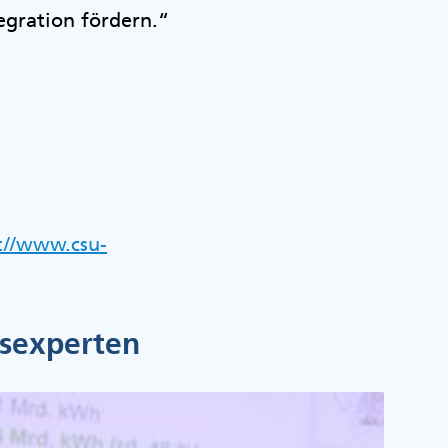
gration fördern.“
://www.csu-
tsexperten