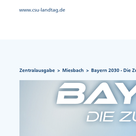
Direkt
Kopfzeile
www.csu-landtag.de
zum
Menü
Inhalt
Links
Kopfzeile
Menü
Mittig
Pfadnavigation
Zentralausgabe
Miesbach
Bayern 2030 - Die Z
>
>