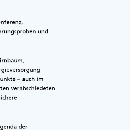
onferenz,
ährungsproben und
Birnbaum,
ergieversorgung
punkte – auch im
eten verabschiedeten
sichere
Agenda der