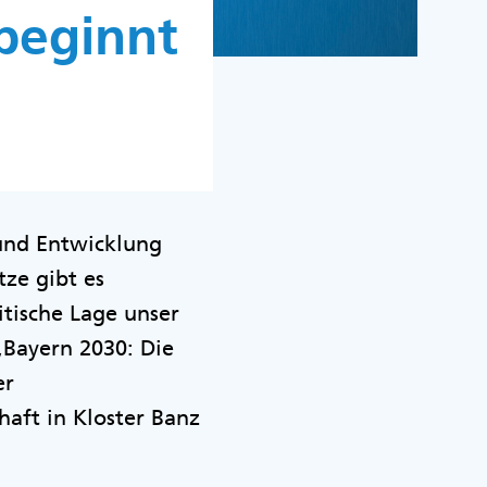
beginnt
 und Entwicklung
ze gibt es
itische Lage unser
„Bayern 2030: Die
er
haft in Kloster Banz