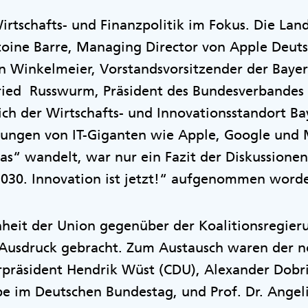
irtschafts- und Finanzpolitik im Fokus. Die Lan
toine Barre, Managing Director von Apple Deuts
n Winkelmeier, Vorstandsvorsitzender der Baye
gfried Russwurm, Präsident des Bundesverbandes
 sich der Wirtschafts- und Innovationsstandort B
idungen von IT-Giganten wie Apple, Google und
pas“ wandelt, war nur ein Fazit der Diskussionen
2030. Innovation ist jetzt!“ aufgenommen word
heit der Union gegenüber der Koalitionsregier
 Ausdruck gebracht. Zum Austausch waren der n
rpräsident Hendrik Wüst (CDU), Alexander Dobri
e im Deutschen Bundestag, und Prof. Dr. Angeli