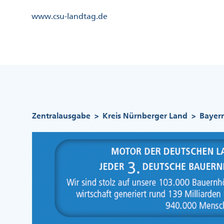
Direkt
Kopfzeile
www.csu-landtag.de
zum
Menü
Inhalt
Links
Kopfzeile
Menü
Mittig
Pfadnavigation
Zentralausgabe
Kreis Nürnberger Land
Bayer
>
>