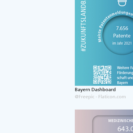
Bayern Dashboard
@Freepic - Flaticon.com