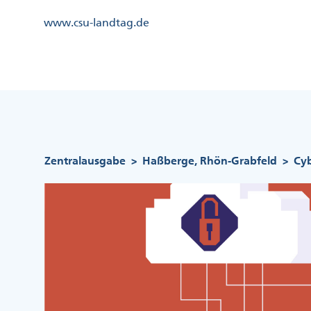
Direkt
Kopfzeile
www.csu-landtag.de
zum
Menü
Inhalt
Links
Kopfzeile
Menü
Mittig
Pfadnavigation
Zentralausgabe
Haßberge, Rhön-Grabfeld
Cyb
>
>