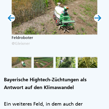
in
Feldroboter
Versu
@Gleixner
@Glei
Bayerische Hightech-Züchtungen als
Antwort auf den Klimawandel
Ein weiteres Feld, in dem auch der