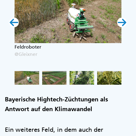
in
Feldroboter
Versu
@Gleixner
@Glei
Bayerische Hightech-Züchtungen als
Antwort auf den Klimawandel
Ein weiteres Feld, in dem auch der