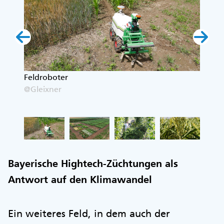
in
Feldroboter
Versu
@Gleixner
@Glei
Bayerische Hightech-Züchtungen als
Antwort auf den Klimawandel
Ein weiteres Feld, in dem auch der