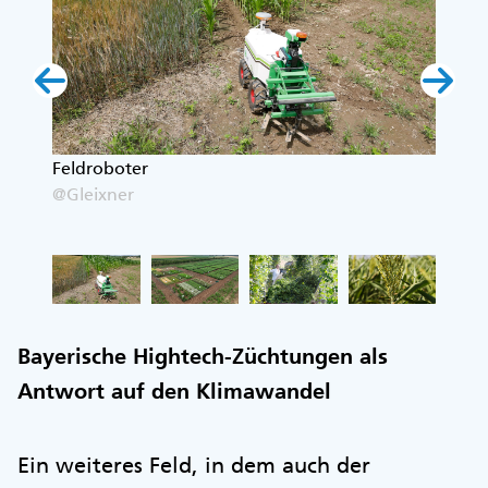
in
Feldroboter
Versu
@Gleixner
@Glei
Bayerische Hightech-Züchtungen als
Antwort auf den Klimawandel
Ein weiteres Feld, in dem auch der