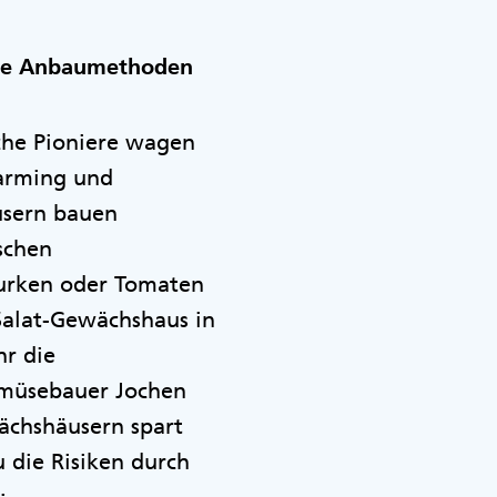
erte Anbaumethoden
che Pioniere wagen
Farming und
usern bauen
schen
Gurken oder Tomaten
Salat-Gewächshaus in
hr die
emüsebauer Jochen
ächshäusern spart
die Risiken durch