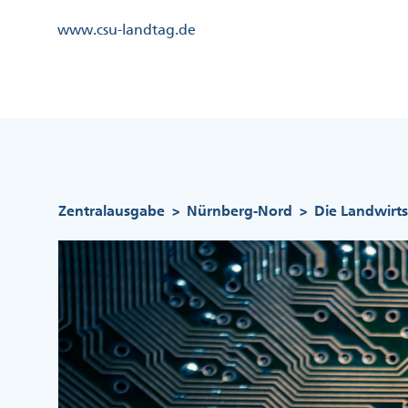
Direkt
Kopfzeile
www.csu-landtag.de
zum
Menü
Inhalt
Links
Kopfzeile
Menü
Mittig
Pfadnavigation
Zentralausgabe
Nürnberg-Nord
Die Landwirts
>
>