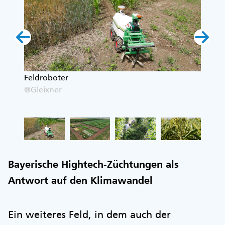
in
Feldroboter
Versu
@Gleixner
@Glei
Bayerische Hightech-Züchtungen als
Antwort auf den Klimawandel
Ein weiteres Feld, in dem auch der