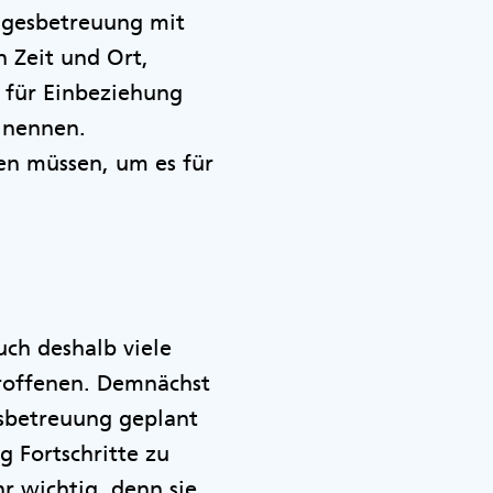
tagesbetreuung mit
h Zeit und Ort,
 für Einbeziehung
 nennen.
den müssen, um es für
auch deshalb viele
troffenen. Demnächst
esbetreuung geplant
g Fortschritte zu
r wichtig, denn sie