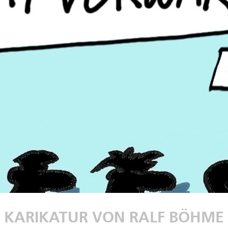
KARIKATUR VON RALF BÖHME