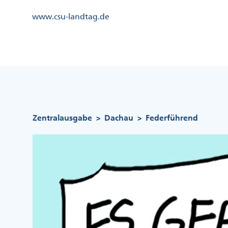
Direkt
Kopfzeile
www.csu-landtag.de
zum
Menü
Inhalt
Links
Kopfzeile
Menü
Mittig
Pfadnavigation
Zentralausgabe
Dachau
Federführend
>
>