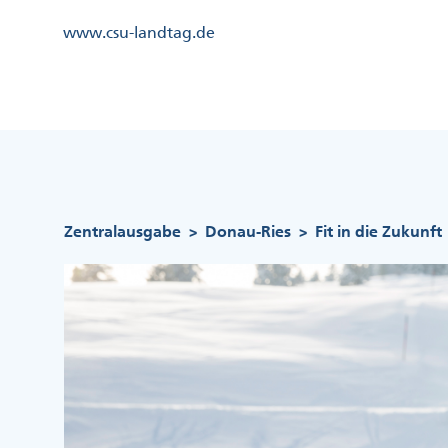
Direkt
Kopfzeile
www.csu-landtag.de
zum
Menü
Inhalt
Links
Kopfzeile
Menü
Mittig
Pfadnavigation
Zentralausgabe
Donau-Ries
Fit in die Zukunft
>
>