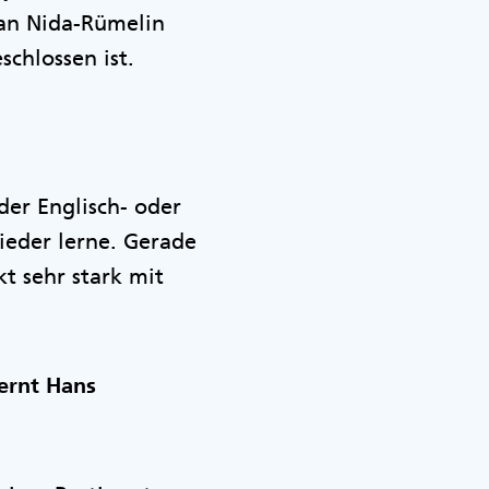
ian Nida-Rümelin
chlossen ist.
der Englisch- oder
wieder lerne. Gerade
kt sehr stark mit
lernt Hans