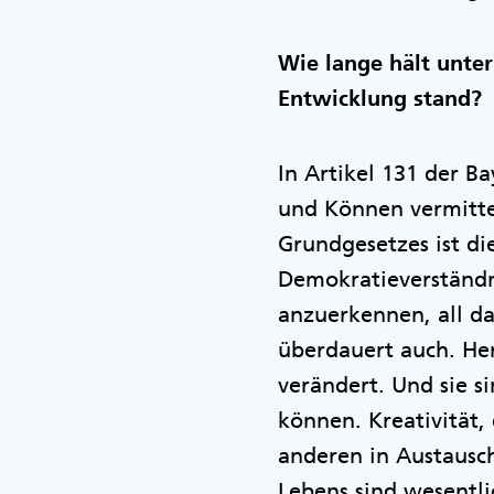
Wie lange hält unte
Entwicklung stand?
In Artikel 131 der B
und Können vermittel
Grundgesetzes ist d
Demokratieverständn
anzuerkennen, all da
überdauert auch. He
verändert. Und sie 
können. Kreativität,
anderen in Austausch
Lebens sind wesentli