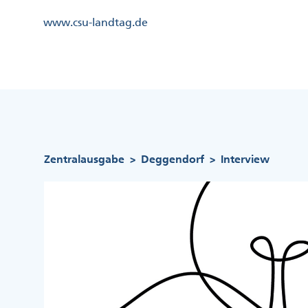
Direkt
Kopfzeile
www.csu-landtag.de
zum
Menü
Inhalt
Links
Kopfzeile
Menü
Mittig
Pfadnavigation
Zentralausgabe
Deggendorf
Interview
>
>