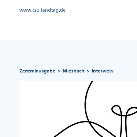
Direkt
Kopfzeile
www.csu-landtag.de
zum
Menü
Inhalt
Links
Kopfzeile
Menü
Mittig
Pfadnavigation
Zentralausgabe
Miesbach
Interview
>
>