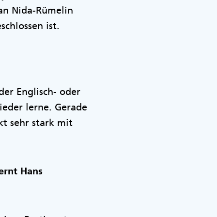
ian Nida-Rümelin
chlossen ist.
der Englisch- oder
wieder lerne. Gerade
kt sehr stark mit
lernt Hans