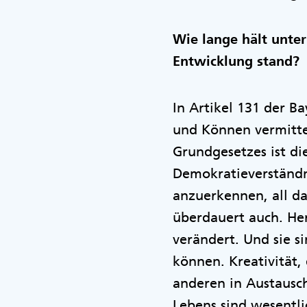
Wie lange hält unte
Entwicklung stand?
In Artikel 131 der B
und Können vermittel
Grundgesetzes ist d
Demokratieverständn
anzuerkennen, all da
überdauert auch. He
verändert. Und sie 
können. Kreativität,
anderen in Austausch
Lebens sind wesentli