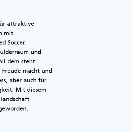
ür attraktive
n mit
d Soccer,
Boulderraum und
all dem steht
n Freude macht und
ss, aber auch für
keit. Mit diesem
llandschaft
 geworden.