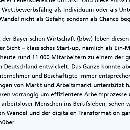
nserer Lebensbereiche umfasst. Und diese Entwic
n: Wettbewerbsfähig als Individuum oder als Un
Wandel nicht als Gefahr, sondern als Chance beg
k der Bayerischen Wirtschaft (bbw) leben diese
er Sicht – klassisches Start-up, nämlich als Ein-
heute rund 11.000 Mitarbeitern zu einem der g
in Deutschland entwickelt. Das Ganze konnte ab
Unternehmer und Beschäftigte immer entspreche
ngen von Markt und Arbeitsmarkt unterstützt h
hren vorrangig um effizientere Arbeitsprozesse 
 arbeitsloser Menschen ins Berufsleben, sehen 
n Wandel und der digitalen Transformation ga
nüber.