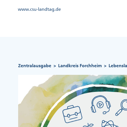
Direkt
Kopfzeile
www.csu-landtag.de
zum
Menü
Inhalt
Links
Kopfzeile
Menü
Mittig
Pfadnavigation
Zentralausgabe
Landkreis Forchheim
Lebensla
>
>