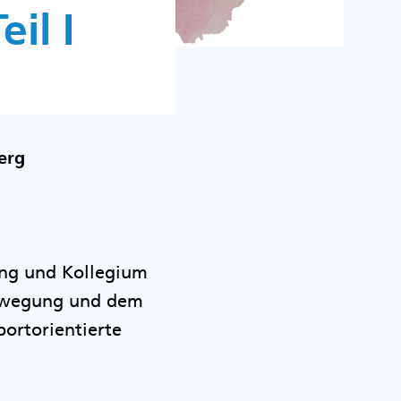
il I
erg
ung und Kollegium
Bewegung und dem
portorientierte