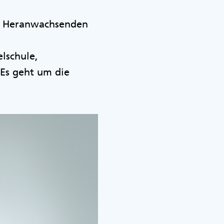
den Heranwachsenden
g
lschule,
 Es geht um die