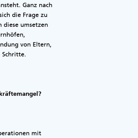
ansteht. Ganz nach
ich die Frage zu
n diese umsetzen
ernhöfen,
indung von Eltern,
 Schritte.
hkräftemangel?
perationen mit