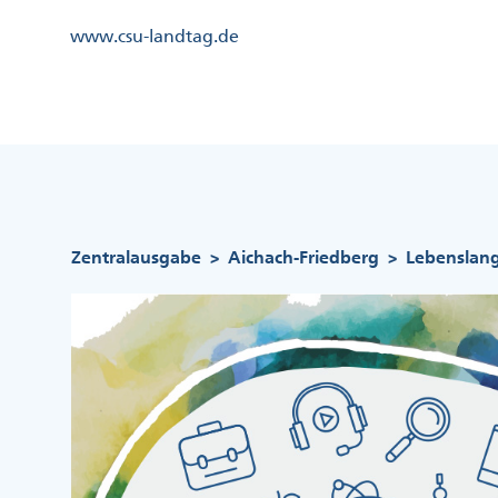
Direkt
Kopfzeile
www.csu-landtag.de
zum
Menü
Inhalt
Links
Kopfzeile
Menü
Mittig
Pfadnavigation
Zentralausgabe
Aichach-Friedberg
Lebenslange
>
>