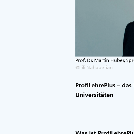
Prof. Dr. Martin Huber, Sp
@Lili Nahapetian
ProfiLehrePlus – das
Universitäten
Was ist ProfiLehrePl