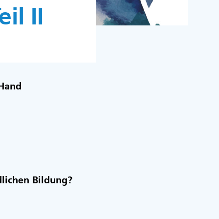
il II
 Hand
dlichen Bildung?