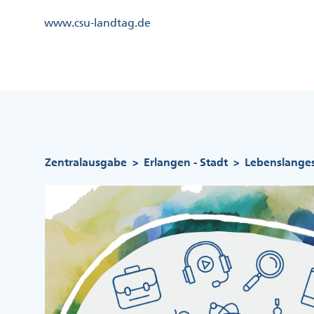
Direkt
Kopfzeile
www.csu-landtag.de
zum
Menü
Inhalt
Links
Kopfzeile
Menü
Mittig
Pfadnavigation
Zentralausgabe
Erlangen - Stadt
Lebenslanges 
>
>