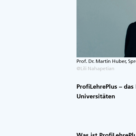
Prof. Dr. Martin Huber, Sp
@Lili Nahapetian
ProfiLehrePlus – das
Universitäten
Was ist ProfiLehrePl