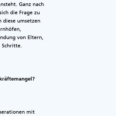
ansteht. Ganz nach
ich die Frage zu
n diese umsetzen
ernhöfen,
indung von Eltern,
 Schritte.
hkräftemangel?
perationen mit