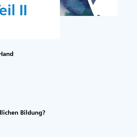
il II
 Hand
dlichen Bildung?