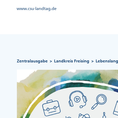
Direkt
Kopfzeile
www.csu-landtag.de
zum
Menü
Inhalt
Links
Kopfzeile
Menü
Mittig
Pfadnavigation
Zentralausgabe
Landkreis Freising
Lebenslange
>
>