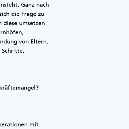
ansteht. Ganz nach
ich die Frage zu
n diese umsetzen
ernhöfen,
indung von Eltern,
 Schritte.
hkräftemangel?
perationen mit