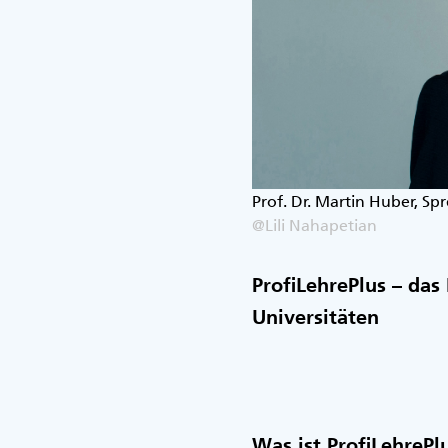
Prof. Dr. Martin Huber, Sp
@Lili Nahapetian
ProfiLehrePlus – das
Universitäten
Was ist ProfiLehrePl