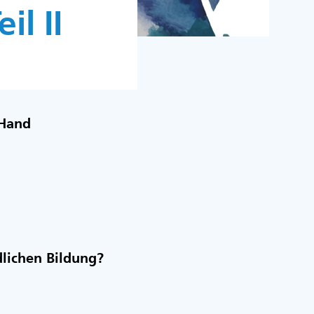
il II
 Hand
dlichen Bildung?