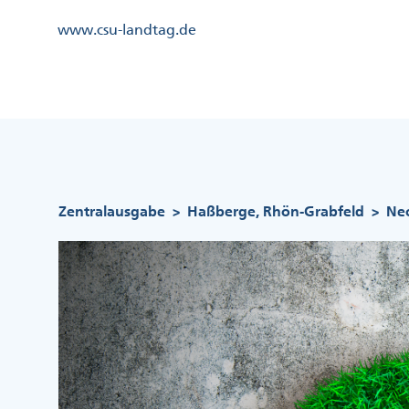
Direkt
Kopfzeile
www.csu-landtag.de
zum
Menü
Inhalt
Links
Kopfzeile
Menü
Mittig
Pfadnavigation
Zentralausgabe
Haßberge, Rhön-Grabfeld
Ne
>
>