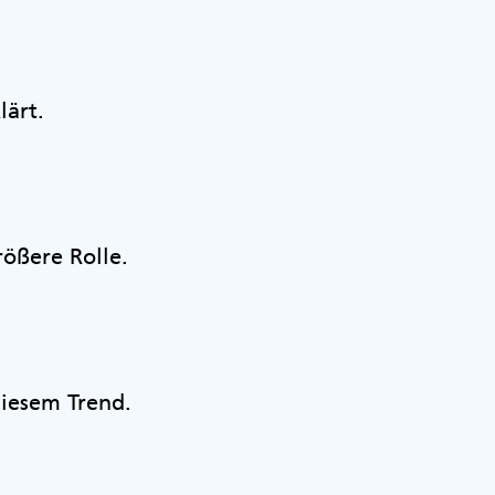
lärt.
rößere Rolle.
diesem Trend.