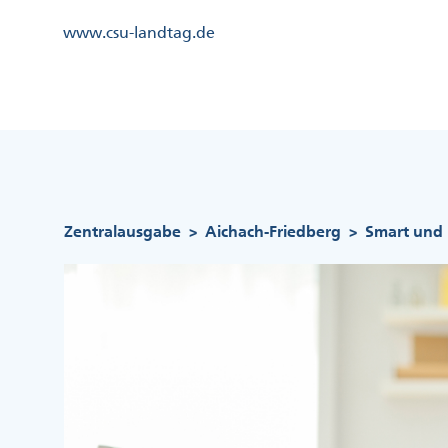
Direkt
Kopfzeile
www.csu-landtag.de
zum
Menü
Inhalt
Links
Kopfzeile
Menü
Mittig
Pfadnavigation
Zentralausgabe
Aichach-Friedberg
Smart und 
>
>