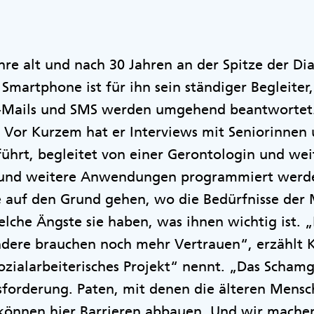
ahre alt und nach 30 Jahren an der Spitze der D
Smartphone ist für ihn sein ständiger Begleiter,
E-Mails und SMS werden umgehend beantwortet.
. Vor Kurzem hat er Interviews mit Seniorinnen
ührt, begleitet von einer Gerontologin und wei
 und weitere Anwendungen programmiert werde
ge auf den Grund gehen, wo die Bedürfnisse de
welche Ängste sie haben, was ihnen wichtig ist.
ndere brauchen noch mehr Vertrauen“, erzählt K
ozialarbeiterisches Projekt“ nennt. „Das Scha
sforderung. Paten, mit denen die älteren Mens
önnen hier Barrieren abbauen. Und wir machen