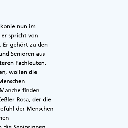
iakonie nun im
 er spricht von
 Er gehört zu den
 und Senioren aus
teren Fachleuten.
n, wollen die
r Menschen
 „Manche finden
eßler-Rosa, der die
mgefühl der Menschen
chen
 die Seniorinnen