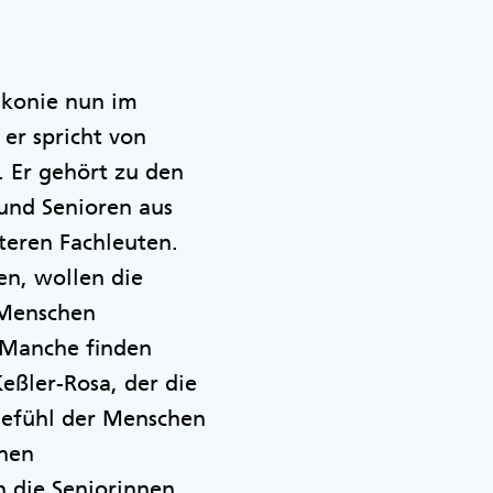
iakonie nun im
 er spricht von
 Er gehört zu den
 und Senioren aus
teren Fachleuten.
n, wollen die
r Menschen
 „Manche finden
eßler-Rosa, der die
mgefühl der Menschen
chen
 die Seniorinnen