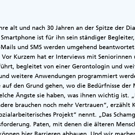
ahre alt und nach 30 Jahren an der Spitze der D
Smartphone ist für ihn sein ständiger Begleiter,
E-Mails und SMS werden umgehend beantwortet.
. Vor Kurzem hat er Interviews mit Seniorinnen
ührt, begleitet von einer Gerontologin und wei
 und weitere Anwendungen programmiert werde
ge auf den Grund gehen, wo die Bedürfnisse de
welche Ängste sie haben, was ihnen wichtig ist.
ndere brauchen noch mehr Vertrauen“, erzählt K
ozialarbeiterisches Projekt“ nennt. „Das Scha
sforderung. Paten, mit denen die älteren Mens
önnen hier Barrieren abbauen. Und wir machen