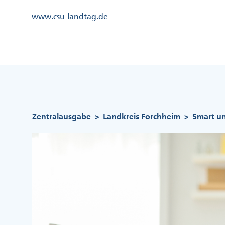
Direkt
Kopfzeile
www.csu-landtag.de
zum
Menü
Inhalt
Links
Kopfzeile
Menü
Mittig
Pfadnavigation
Zentralausgabe
Landkreis Forchheim
Smart u
>
>