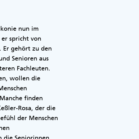
iakonie nun im
 er spricht von
 Er gehört zu den
 und Senioren aus
teren Fachleuten.
n, wollen die
r Menschen
 „Manche finden
eßler-Rosa, der die
mgefühl der Menschen
chen
 die Seniorinnen