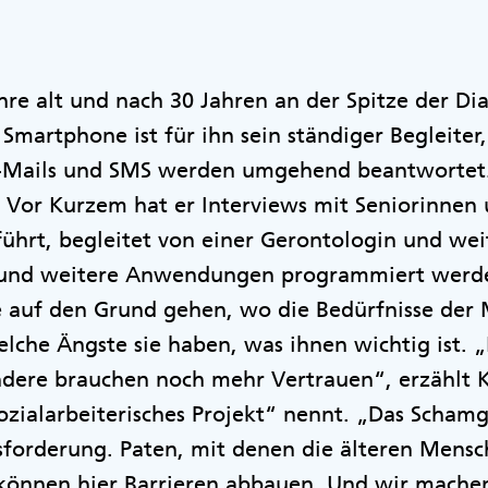
ahre alt und nach 30 Jahren an der Spitze der D
Smartphone ist für ihn sein ständiger Begleiter,
E-Mails und SMS werden umgehend beantwortet.
. Vor Kurzem hat er Interviews mit Seniorinnen
ührt, begleitet von einer Gerontologin und wei
 und weitere Anwendungen programmiert werde
ge auf den Grund gehen, wo die Bedürfnisse de
welche Ängste sie haben, was ihnen wichtig ist.
ndere brauchen noch mehr Vertrauen“, erzählt K
ozialarbeiterisches Projekt“ nennt. „Das Scha
sforderung. Paten, mit denen die älteren Mens
önnen hier Barrieren abbauen. Und wir machen