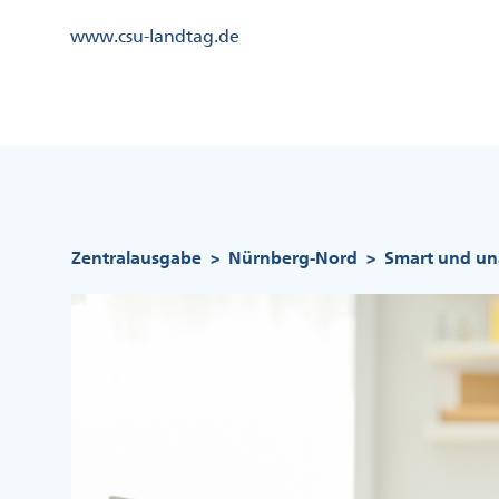
Direkt
Kopfzeile
www.csu-landtag.de
zum
Menü
Inhalt
Links
Kopfzeile
Menü
Mittig
Pfadnavigation
Zentralausgabe
Nürnberg-Nord
Smart und un
>
>