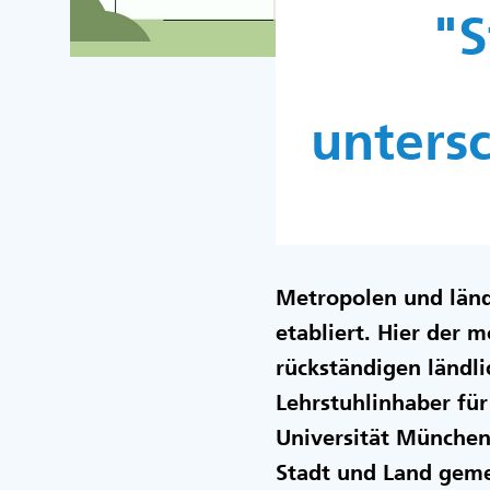
"S
unters
Metropolen und länd
etabliert. Hier der 
rückständigen ländlic
Lehrstuhlinhaber fü
Universität Münche
Stadt und Land geme