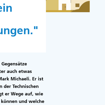
ein
ungen."
s Gegensätze
nter auch etwas
ark Michaeli. Er ist
n der Technischen
t er Wege auf, wie
n können und welche