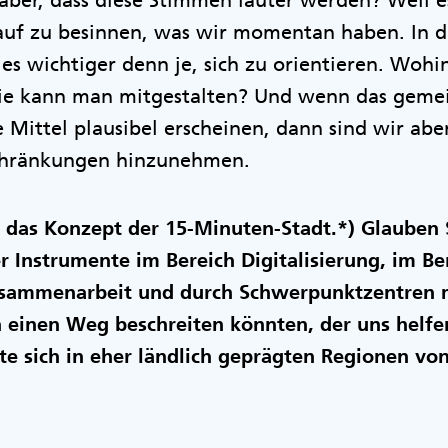
ber, dass diese Stimmen lauter werden? Weil es
rauf zu besinnen, was wir momentan haben. In 
 es wichtiger denn je, sich zu orientieren. Wohi
ie kann man mitgestalten? Und wenn das gemei
e Mittel plausibel erscheinen, dann sind wir ab
schränkungen hinzunehmen.
 das Konzept der 15-Minuten-Stadt.*) Glauben S
 Instrumente im Bereich Digitalisierung, im Be
sammenarbeit und durch Schwerpunktzentren m
 einen Weg beschreiten könnten, der uns helf
te sich in eher ländlich geprägten Regionen vo