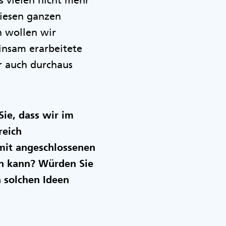
 vielen nicht mehr
diesen ganzen
n wollen wir
nsam erarbeitete
er auch durchaus
ie, dass wir im
reich
it angeschlossenen
en kann? Würden Sie
n solchen Ideen