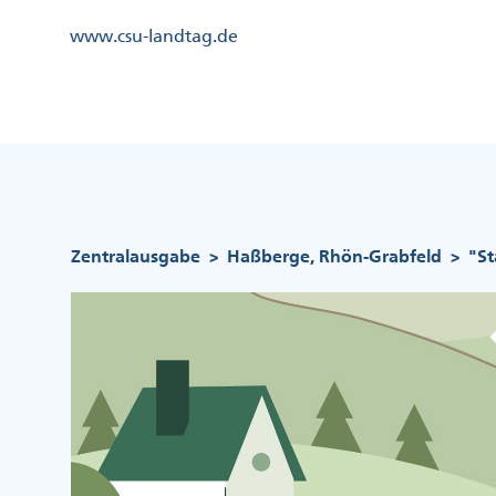
Direkt
Kopfzeile
www.csu-landtag.de
zum
Menü
Inhalt
Links
Kopfzeile
Menü
Mittig
Pfadnavigation
Zentralausgabe
Haßberge, Rhön-Grabfeld
"St
>
>