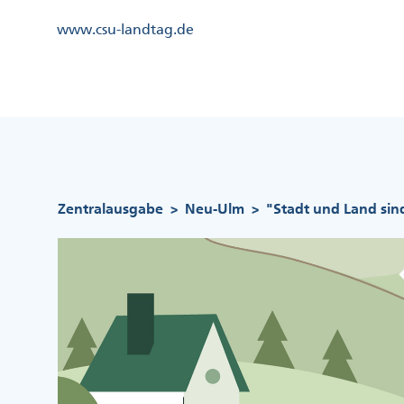
Direkt
Kopfzeile
www.csu-landtag.de
zum
Menü
Inhalt
Links
Kopfzeile
Menü
Mittig
Pfadnavigation
Zentralausgabe
Neu-Ulm
"Stadt und Land sin
>
>