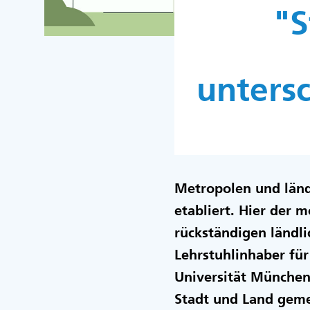
"S
unters
Metropolen und länd
etabliert. Hier der 
rückständigen ländlic
Lehrstuhlinhaber fü
Universität Münche
Stadt und Land geme