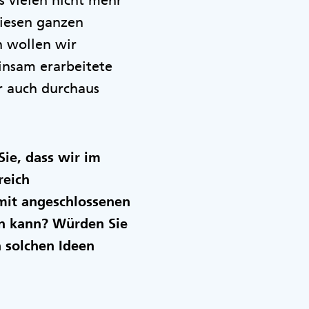
 vielen nicht mehr
diesen ganzen
n wollen wir
nsam erarbeitete
er auch durchaus
ie, dass wir im
reich
it angeschlossenen
en kann? Würden Sie
n solchen Ideen