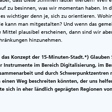
ber, dass diese Stimmen lauter werden? Weil es
rauf zu besinnen, was wir momentan haben. In 
 es wichtiger denn je, sich zu orientieren. Wohi
ie kann man mitgestalten? Und wenn das gemei
e Mittel plausibel erscheinen, dann sind wir ab
schränkungen hinzunehmen.
 das Konzept der 15-Minuten-Stadt.*) Glauben S
 Instrumente im Bereich Digitalisierung, im Be
sammenarbeit und durch Schwerpunktzentren m
 einen Weg beschreiten könnten, der uns helf
te sich in eher ländlich geprägten Regionen vo