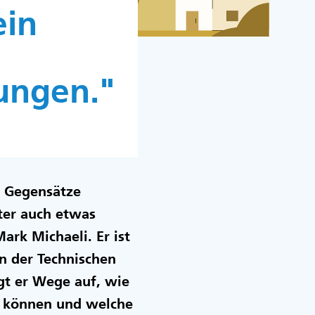
ein
ungen."
s Gegensätze
nter auch etwas
ark Michaeli. Er ist
n der Technischen
t er Wege auf, wie
n können und welche